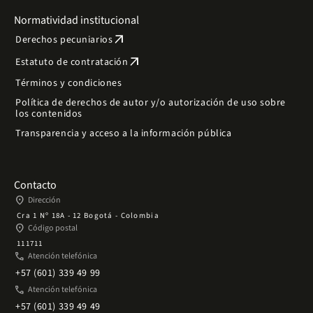
Normatividad institucional
arrow_outward
Derechos pecuniarios
arrow_outward
Estatuto de contratación
Términos y condiciones
Política de derechos de autor y/o autorización de uso sobre
los contenidos
Transparencia y acceso a la información pública
Contacto
place
Dirección
Cra 1 Nº 18A - 12 Bogotá - Colombia
place
Código postal
111711
phone
Atención telefónica
+57 (601) 339 49 99
phone
Atención telefónica
+57 (601) 339 49 49