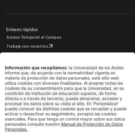
Enlaces rápidos
Acceso Temporal al Campus
arrow_outward
Trabaje con nosotros
arrow_outward
Emergencias
Preguntas frecuentes
arrow_outward
Filantropía y donaciones
arrow_outward
Mapa del sitio
Síguenos
LinkedIn
Instagram
Facebook