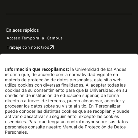
Enlaces rápidos
Acceso Temporal al Campus
arrow_outward
Trabaje con nosotros
arrow_outward
Emergencias
Preguntas frecuentes
arrow_outward
Filantropía y donaciones
arrow_outward
Mapa del sitio
Síguenos
LinkedIn
Instagram
Facebook