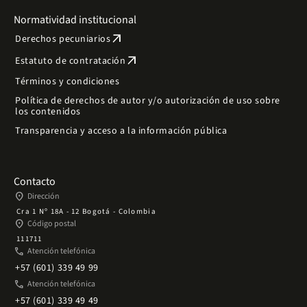
Normatividad institucional
arrow_outward
Derechos pecuniarios
arrow_outward
Estatuto de contratación
Términos y condiciones
Política de derechos de autor y/o autorización de uso sobre
los contenidos
Transparencia y acceso a la información pública
Contacto
place
Dirección
Cra 1 Nº 18A - 12 Bogotá - Colombia
place
Código postal
111711
phone
Atención telefónica
+57 (601) 339 49 99
phone
Atención telefónica
+57 (601) 339 49 49