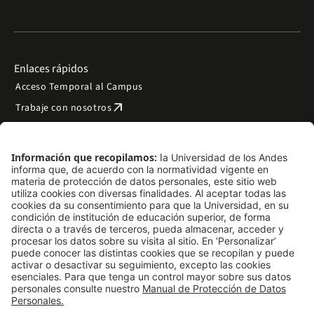
Enlaces rápidos
Acceso Temporal al Campus
arrow_outward
Trabaje con nosotros
arrow_outward
Emergencias
Preguntas frecuentes
arrow_outward
Filantropía y donaciones
arrow_outward
Mapa del sitio
Síguenos
LinkedIn
Instagram
Facebook