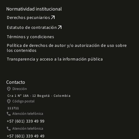
Normatividad institucional
arrow_outward
Derechos pecuniarios
arrow_outward
Estatuto de contratación
Términos y condiciones
Política de derechos de autor y/o autorización de uso sobre
los contenidos
Transparencia y acceso a la información pública
Contacto
place
Dirección
Cra 1 Nº 18A - 12 Bogotá - Colombia
place
Código postal
111711
phone
Atención telefónica
+57 (601) 339 49 99
phone
Atención telefónica
+57 (601) 339 49 49