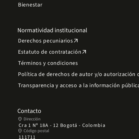
Bienestar
Normatividad institucional
Derechos pecuniarios
arrow_outward
Estatuto de contratación
arrow_outward
Términos y condiciones
Política de derechos de autor y/o autorización
Transparencia y acceso a la información públic
Contacto
place
Dirección
Cra 1 Nº 18A - 12 Bogotá - Colombia
place
Código postal
111711