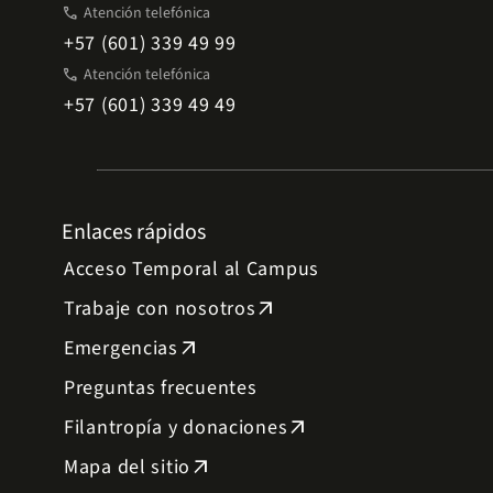
phone
Atención telefónica
+57 (601) 339 49 99
phone
Atención telefónica
+57 (601) 339 49 49
Enlaces rápidos
Acceso Temporal al Campus
Trabaje con nosotros
arrow_outward
Emergencias
arrow_outward
Preguntas frecuentes
Filantropía y donaciones
arrow_outward
Mapa del sitio
arrow_outward