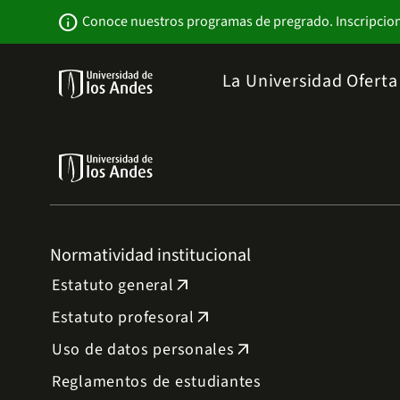
Pasar
Newsbar
info
Conoce nuestros programas de pregrado. Inscripcio
al
contenido
principal
Menu
La Universidad
Ofert
links
Navbar
-
Sitio
Institucional
Normatividad institucional
Estatuto general
arrow_outward
Estatuto profesoral
arrow_outward
Uso de datos personales
arrow_outward
Reglamentos de estudiantes