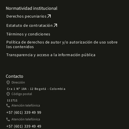
Normatividad institucional
arrow_outward
Derechos pecuniarios
arrow_outward
Estatuto de contratación
Términos y condiciones
Política de derechos de autor y/o autorización de uso sobre
los contenidos
Transparencia y acceso a la información pública
Contacto
place
Dirección
Cra 1 Nº 18A - 12 Bogotá - Colombia
place
Código postal
111711
phone
Atención telefónica
+57 (601) 339 49 99
phone
Atención telefónica
+57 (601) 339 49 49