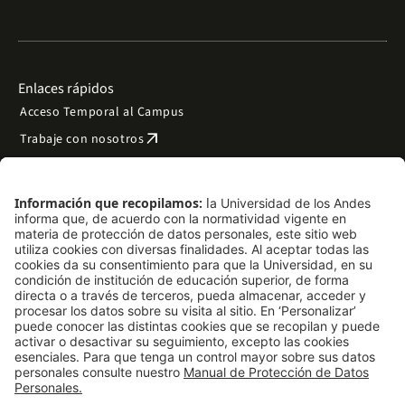
Enlaces rápidos
Acceso Temporal al Campus
arrow_outward
Trabaje con nosotros
arrow_outward
Emergencias
Preguntas frecuentes
arrow_outward
Filantropía y donaciones
arrow_outward
Mapa del sitio
Síguenos
LinkedIn
Instagram
Facebook