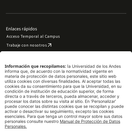
Enlaces rápidos
Acceso Temporal al Campus
arrow_outward
Trabaje con nosotros
arrow_outward
Emergencias
Preguntas frecuentes
arrow_outward
Filantropía y donaciones
arrow_outward
Mapa del sitio
Síguenos
LinkedIn
Instagram
Facebook