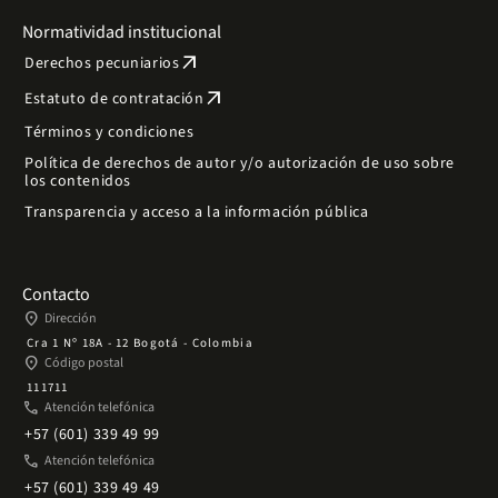
Normatividad institucional
arrow_outward
Derechos pecuniarios
arrow_outward
Estatuto de contratación
Términos y condiciones
Política de derechos de autor y/o autorización de uso sobre
los contenidos
Transparencia y acceso a la información pública
Contacto
place
Dirección
Cra 1 Nº 18A - 12 Bogotá - Colombia
place
Código postal
111711
phone
Atención telefónica
+57 (601) 339 49 99
phone
Atención telefónica
+57 (601) 339 49 49