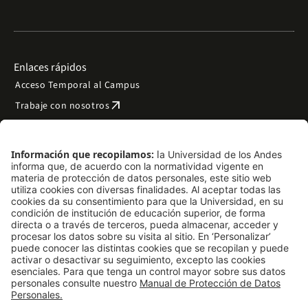
Enlaces rápidos
Acceso Temporal al Campus
arrow_outward
Trabaje con nosotros
arrow_outward
Emergencias
Preguntas frecuentes
arrow_outward
Filantropía y donaciones
arrow_outward
Mapa del sitio
Síguenos
LinkedIn
Instagram
Facebook