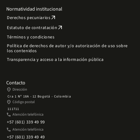
Normatividad institucional
arrow_outward
Derechos pecuniarios
arrow_outward
Estatuto de contratación
Términos y condiciones
Política de derechos de autor y/o autorización de uso sobre
los contenidos
Transparencia y acceso a la información pública
Contacto
place
Dirección
Cra 1 Nº 18A - 12 Bogotá - Colombia
place
Código postal
111711
phone
Atención telefónica
+57 (601) 339 49 99
phone
Atención telefónica
+57 (601) 339 49 49