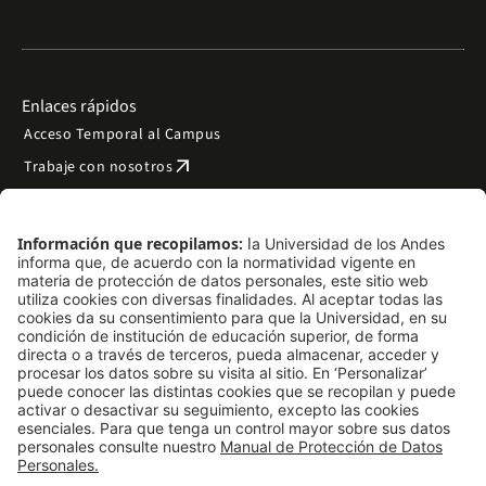
Enlaces rápidos
Acceso Temporal al Campus
arrow_outward
Trabaje con nosotros
arrow_outward
Emergencias
Preguntas frecuentes
arrow_outward
Filantropía y donaciones
arrow_outward
Mapa del sitio
Síguenos
LinkedIn
Instagram
Facebook