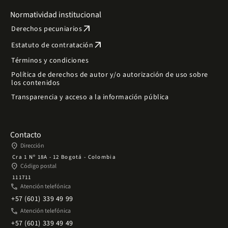
Normatividad institucional
arrow_outward
Derechos pecuniarios
arrow_outward
Estatuto de contratación
Términos y condiciones
Política de derechos de autor y/o autorización de uso sobre
los contenidos
Transparencia y acceso a la información pública
Contacto
place
Dirección
Cra 1 Nº 18A - 12 Bogotá - Colombia
place
Código postal
111711
phone
Atención telefónica
+57 (601) 339 49 99
phone
Atención telefónica
+57 (601) 339 49 49