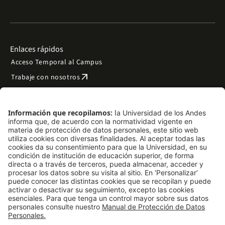
Enlaces rápidos
Acceso Temporal al Campus
arrow_outward
Trabaje con nosotros
arrow_outward
Emergencias
Preguntas frecuentes
arrow_outward
Filantropía y donaciones
arrow_outward
Mapa del sitio
Síguenos
LinkedIn
Instagram
Facebook