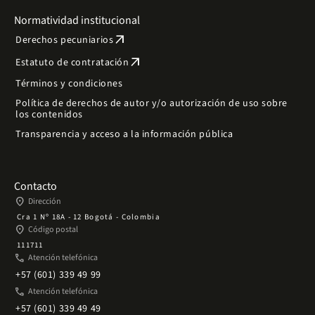
Normatividad institucional
arrow_outward
Derechos pecuniarios
arrow_outward
Estatuto de contratación
Términos y condiciones
Política de derechos de autor y/o autorización de uso sobre
los contenidos
Transparencia y acceso a la información pública
Contacto
place
Dirección
Cra 1 Nº 18A - 12 Bogotá - Colombia
place
Código postal
111711
phone
Atención telefónica
+57 (601) 339 49 99
phone
Atención telefónica
+57 (601) 339 49 49