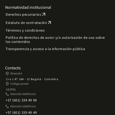
Normatividad institucional
arrow_outward
Derechos pecuniarios
arrow_outward
Estatuto de contratación
Términos y condiciones
Política de derechos de autor y/o autorización de uso sobre
los contenidos
Transparencia y acceso a la información pública
Contacto
place
Dirección
Cra 1 Nº 18A - 12 Bogotá - Colombia
place
Código postal
111711
phone
Atención telefónica
+57 (601) 339 49 99
phone
Atención telefónica
+57 (601) 339 49 49