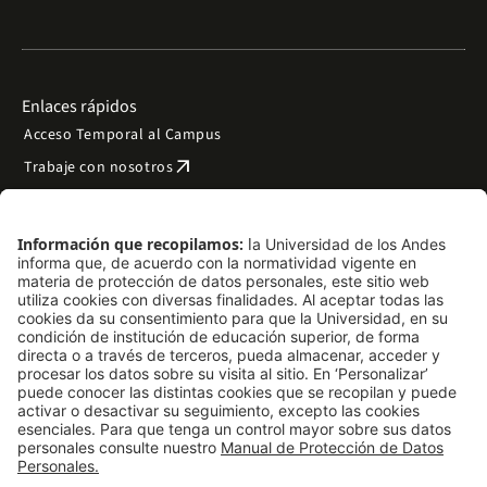
Enlaces rápidos
Acceso Temporal al Campus
arrow_outward
Trabaje con nosotros
arrow_outward
Emergencias
Preguntas frecuentes
arrow_outward
Filantropía y donaciones
arrow_outward
Mapa del sitio
Síguenos
LinkedIn
Instagram
Facebook