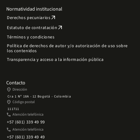
Normatividad institucional
arrow_outward
Derechos pecuniarios
arrow_outward
Estatuto de contratación
Términos y condiciones
Política de derechos de autor y/o autorización de uso sobre
los contenidos
Transparencia y acceso a la información pública
Contacto
place
Dirección
Cra 1 Nº 18A - 12 Bogotá - Colombia
place
Código postal
111711
phone
Atención telefónica
+57 (601) 339 49 99
phone
Atención telefónica
+57 (601) 339 49 49