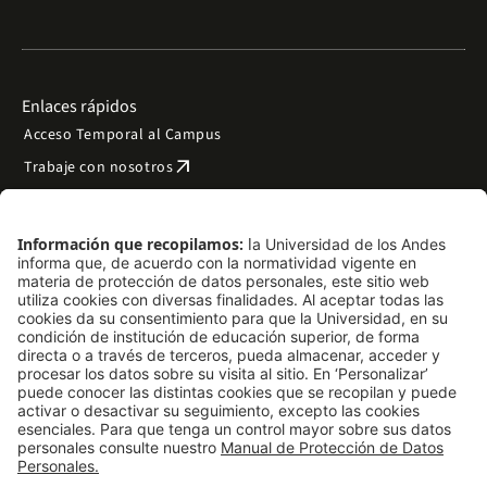
Enlaces rápidos
Acceso Temporal al Campus
arrow_outward
Trabaje con nosotros
arrow_outward
Emergencias
Preguntas frecuentes
arrow_outward
Filantropía y donaciones
arrow_outward
Mapa del sitio
Síguenos
LinkedIn
Instagram
Facebook