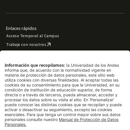
Enlaces rápidos
Acceso Temporal al Campus
arrow_outward
Trabaje con nosotros
arrow_outward
Emergencias
Preguntas frecuentes
arrow_outward
Filantropía y donaciones
arrow_outward
Mapa del sitio
Síguenos
LinkedIn
Instagram
Facebook