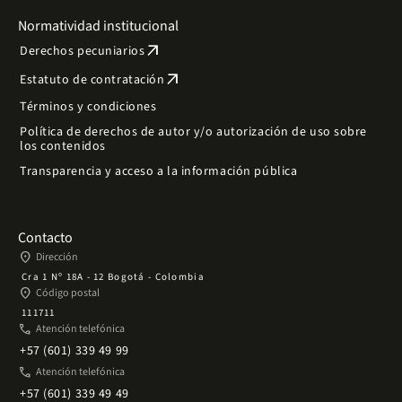
Normatividad institucional
arrow_outward
Derechos pecuniarios
arrow_outward
Estatuto de contratación
Términos y condiciones
Política de derechos de autor y/o autorización de uso sobre
los contenidos
Transparencia y acceso a la información pública
Contacto
place
Dirección
Cra 1 Nº 18A - 12 Bogotá - Colombia
place
Código postal
111711
phone
Atención telefónica
+57 (601) 339 49 99
phone
Atención telefónica
+57 (601) 339 49 49