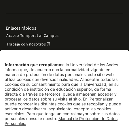
Enlaces rápidos
Acceso Temporal al Campus
arrow_outward
Trabaje con nosotros
arrow_outward
Emergencias
Preguntas frecuentes
arrow_outward
Filantropía y donaciones
arrow_outward
Mapa del sitio
Síguenos
LinkedIn
Instagram
Facebook