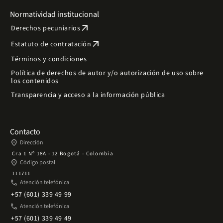
Normatividad institucional
arrow_outward
Derechos pecuniarios
arrow_outward
Estatuto de contratación
Términos y condiciones
Política de derechos de autor y/o autorización de uso sobre
los contenidos
Transparencia y acceso a la información pública
Contacto
place
Dirección
Cra 1 Nº 18A - 12 Bogotá - Colombia
place
Código postal
111711
phone
Atención telefónica
+57 (601) 339 49 99
phone
Atención telefónica
+57 (601) 339 49 49