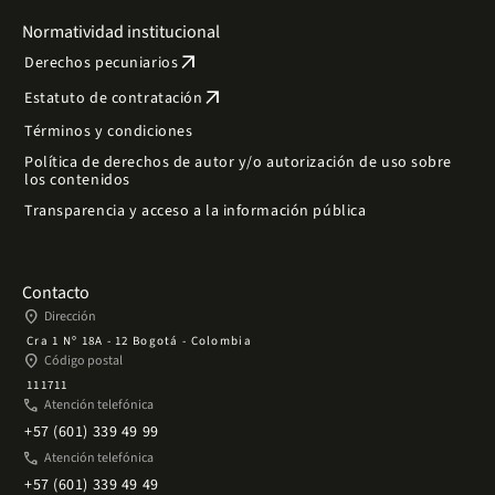
Normatividad institucional
arrow_outward
Derechos pecuniarios
arrow_outward
Estatuto de contratación
Términos y condiciones
Política de derechos de autor y/o autorización de uso sobre
los contenidos
Transparencia y acceso a la información pública
Contacto
place
Dirección
Cra 1 Nº 18A - 12 Bogotá - Colombia
place
Código postal
111711
phone
Atención telefónica
+57 (601) 339 49 99
phone
Atención telefónica
+57 (601) 339 49 49