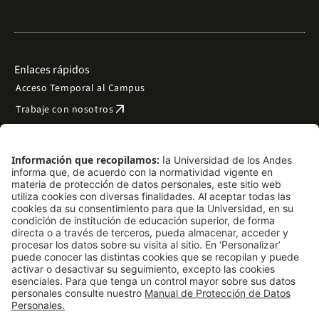
Enlaces rápidos
Acceso Temporal al Campus
arrow_outward
Trabaje con nosotros
arrow_outward
Emergencias
Preguntas frecuentes
arrow_outward
Filantropía y donaciones
arrow_outward
Mapa del sitio
Síguenos
LinkedIn
Instagram
Facebook