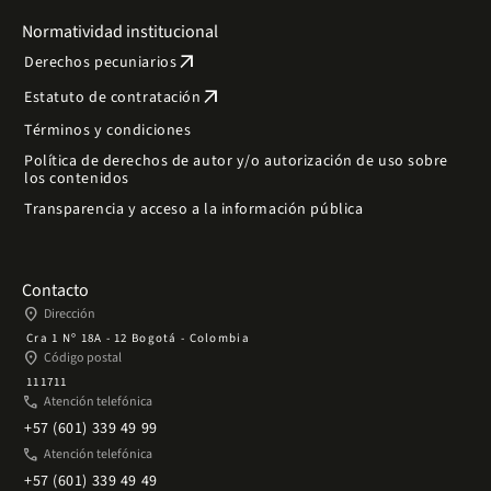
Normatividad institucional
arrow_outward
Derechos pecuniarios
arrow_outward
Estatuto de contratación
Términos y condiciones
Política de derechos de autor y/o autorización de uso sobre
los contenidos
Transparencia y acceso a la información pública
Contacto
place
Dirección
Cra 1 Nº 18A - 12 Bogotá - Colombia
place
Código postal
111711
phone
Atención telefónica
+57 (601) 339 49 99
phone
Atención telefónica
+57 (601) 339 49 49