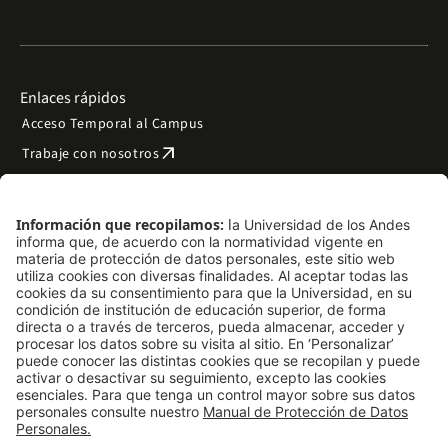
Enlaces rápidos
Acceso Temporal al Campus
arrow_outward
Trabaje con nosotros
arrow_outward
Emergencias
Preguntas frecuentes
arrow_outward
Filantropía y donaciones
arrow_outward
Mapa del sitio
Síguenos
LinkedIn
Instagram
Facebook