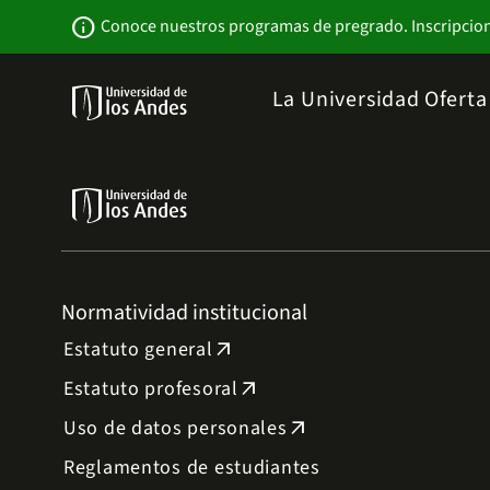
Pasar
Newsbar
info
Conoce nuestros programas de pregrado. Inscripcio
al
contenido
principal
Menu
La Universidad
Ofert
links
Navbar
-
Sitio
Institucional
Normatividad institucional
Estatuto general
arrow_outward
Estatuto profesoral
arrow_outward
Uso de datos personales
arrow_outward
Reglamentos de estudiantes