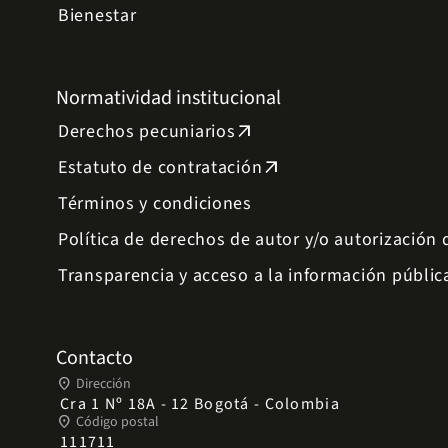
Bienestar
Normatividad institucional
Derechos pecuniarios
arrow_outward
Estatuto de contratación
arrow_outward
Términos y condiciones
Política de derechos de autor y/o autorización
Transparencia y acceso a la información públic
Contacto
place
Dirección
Cra 1 Nº 18A - 12 Bogotá - Colombia
place
Código postal
111711