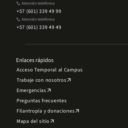
phone
Atención telefónica
+57 (601) 339 49 99
phone
Atención telefónica
+57 (601) 339 49 49
Enlaces rápidos
Acceso Temporal al Campus
Trabaje con nosotros
arrow_outward
Emergencias
arrow_outward
Preguntas frecuentes
Filantropía y donaciones
arrow_outward
Mapa del sitio
arrow_outward