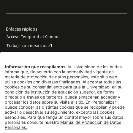
Enlaces rápidos
Acceso Temporal al Campus
arrow_outward
Trabaje con nosotros
arrow_outward
Emergencias
Preguntas frecuentes
arrow_outward
Filantropía y donaciones
arrow_outward
Mapa del sitio
Síguenos
LinkedIn
Instagram
Facebook