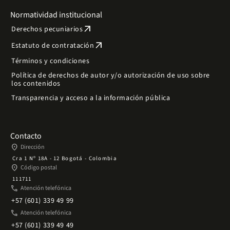
Normatividad institucional
arrow_outward
Derechos pecuniarios
arrow_outward
Estatuto de contratación
Términos y condiciones
Política de derechos de autor y/o autorización de uso sobre
los contenidos
Transparencia y acceso a la información pública
Contacto
place
Dirección
Cra 1 Nº 18A - 12 Bogotá - Colombia
place
Código postal
111711
phone
Atención telefónica
+57 (601) 339 49 99
phone
Atención telefónica
+57 (601) 339 49 49