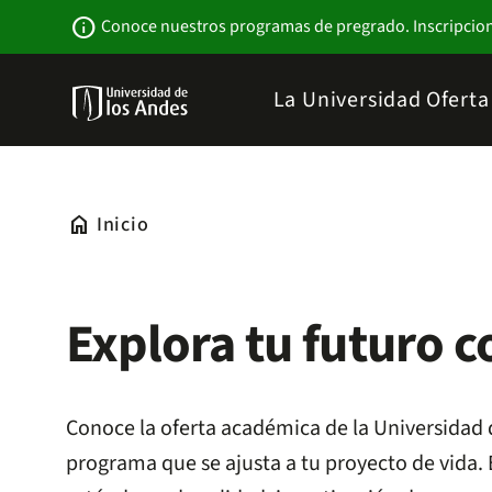
Pasar
Newsbar
info
Conoce nuestros programas de pregrado. Inscripcio
al
contenido
principal
Menu
La Universidad
Ofert
links
Navbar
-
Sitio
Institucional
home
Inicio
Explora tu futuro c
Conoce la oferta académica de la Universidad 
programa que se ajusta a tu proyecto de vida.