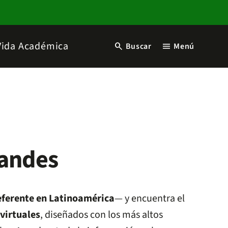
Vida Académica
search
menu
Buscar
Menú
iandes
eferente en Latinoamérica
— y encuentra el
virtuales
, diseñados con los más altos