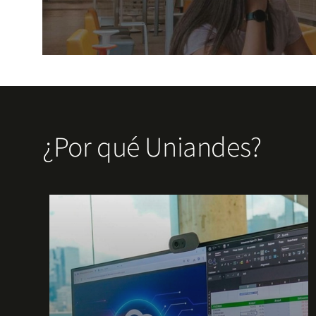
Explora nuestros apoyos
Conoce las opciones de apoyo financiero que Unian
¿Por qué Uniandes?
beneficios, te acompañamos para que elijas la alte
académico.