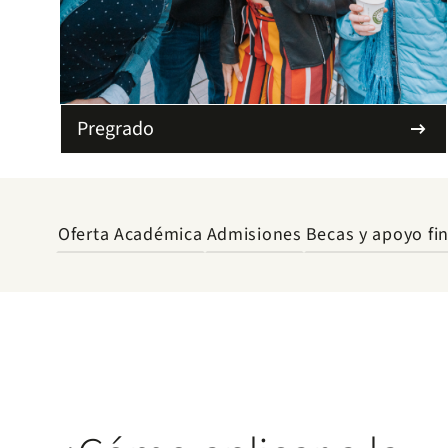
Pregrado
arrow_right_alt
Oferta Académica
Admisiones
Becas y apoyo fi