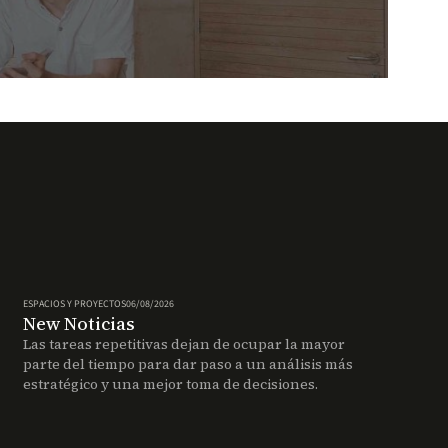
arrow_outward
ESPACIOS Y PROYECTOS
06/08/2026
New Noticias
Las tareas repetitivas dejan de ocupar la mayor
parte del tiempo para dar paso a un análisis más
estratégico y una mejor toma de decisiones.