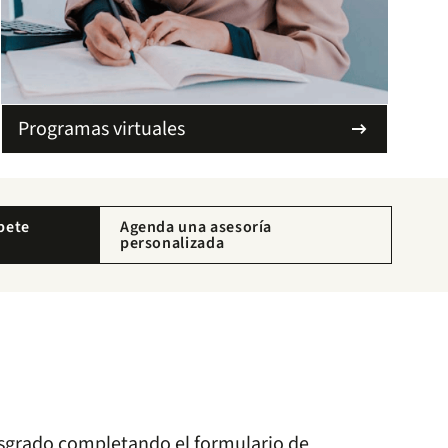
Programas virtuales
arrow_right_alt
íbete
Agenda una asesoría
personalizada
sgrado completando el formulario de