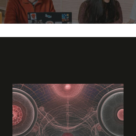
 financieros
des tiene para ti. Desde becas hasta créditos y
rnativa que mejor se ajusta a tu camino