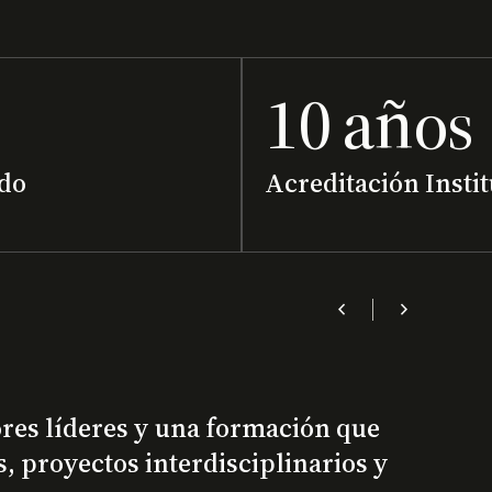
10 años
do
Acreditación Insti
chevron_left
chevron_right
ores líderes y una formación que
, proyectos interdisciplinarios y