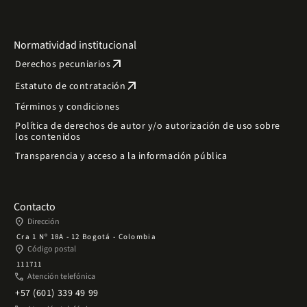
Normatividad institucional
arrow_outward
Derechos pecuniarios
arrow_outward
Estatuto de contratación
Términos y condiciones
Política de derechos de autor y/o autorización de uso sobre
los contenidos
Transparencia y acceso a la información pública
Contacto
place
Dirección
Cra 1 Nº 18A - 12 Bogotá - Colombia
place
Código postal
111711
phone
Atención telefónica
+57 (601) 339 49 99