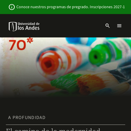
Pasar
Newsbar
info
Conoce nuestros programas de pregrado. Inscripciones 2027-1
al
contenido
principal
search
menu
Menu
links
Navbar
-
Sitio
Institucional
A PROFUNDIDAD