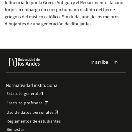
Influenciado por la Grecia Antigua y el Renacimiento italiano,
forjó sin embargo un cuerpo humano distinto del héroe
griego o del místico católico. Sin duda, uno de los mejores
dibujantes de una generación de dibujantes
Ir arriba
arrow_forward
Normatividad institucional
arrow_outward
Estatuto general
arrow_outward
Estatuto profesoral
arrow_outward
Uso de datos personales
Reglamentos de estudiantes
Bienestar