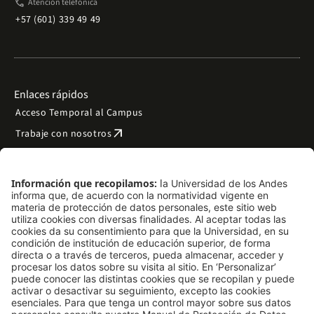
phone
Atención telefónica
+57 (601) 339 49 49
Enlaces rápidos
Acceso Temporal al Campus
arrow_outward
Trabaje con nosotros
arrow_outward
Emergencias
Preguntas frecuentes
arrow_outward
Filantropía y donaciones
arrow_outward
Mapa del sitio
Síguenos
LinkedIn
Instagram