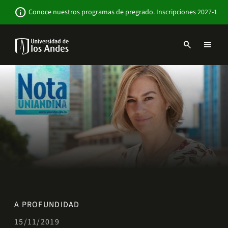
Pasar
Newsbar
info
Conoce nuestros programas de pregrado. Inscripciones 2027-1
al
contenido
principal
search
menu
Menu
links
Navbar
-
Sitio
Institucional
A PROFUNDIDAD
15/11/2019