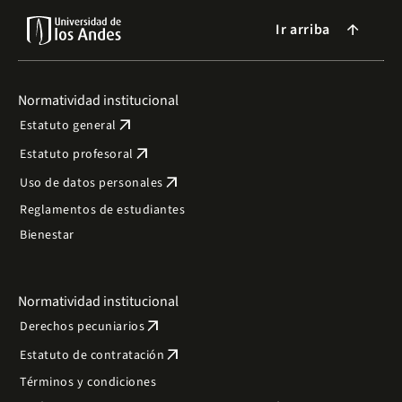
Ir arriba
arrow_forward
Normatividad institucional
arrow_outward
Estatuto general
arrow_outward
Estatuto profesoral
arrow_outward
Uso de datos personales
Reglamentos de estudiantes
Bienestar
Normatividad institucional
arrow_outward
Derechos pecuniarios
arrow_outward
Estatuto de contratación
Términos y condiciones