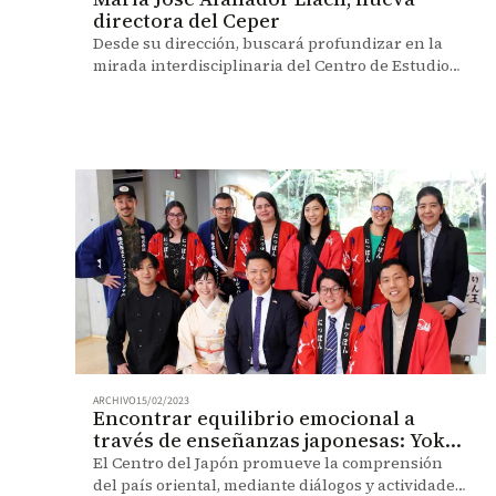
directora del Ceper
Desde su dirección, buscará profundizar en la
mirada interdisciplinaria del Centro de Estudios
en Periodismo (Ceper),y en la reflexión crítica
sobre el ecosistema digital.
ARCHIVO
15/02/2023
Encontrar equilibrio emocional a
través de enseñanzas japonesas: Yokoi
Kenji
El Centro del Japón promueve la comprensión
del país oriental, mediante diálogos y actividades