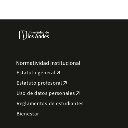
experimentales con expertos.
Normatividad institucional
Estatuto general
arrow_outward
Estatuto profesoral
arrow_outward
Uso de datos personales
arrow_outward
Reglamentos de estudiantes
Bienestar