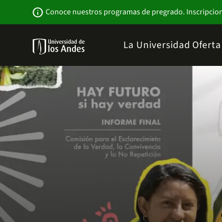
Pasar
Newsbar
info
Conoce nuestros programas de pregrado. Inscripcio
al
contenido
principal
Menu
La Universidad
Ofert
links
Navbar
-
Sitio
Institucional