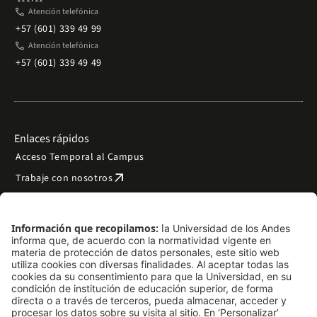
phone
Atención telefónica
+57 (601) 339 49 99
phone
Atención telefónica
+57 (601) 339 49 49
Enlaces rápidos
Acceso Temporal al Campus
arrow_outward
Trabaje con nosotros
arrow_outward
Emergencias
Preguntas frecuentes
arrow_outward
Filantropía y donaciones
arrow_outward
Mapa del sitio