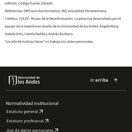
método, Código fuente, Dataset.
Referencias. OMS and disinformation, INS, Actualidad Panamericana.
Créditos: COLEV - Museo de la Desinformación. La pieza fue desarrollada por el
equipo de la maestría en diseño de la Universidad de los Andes: Ángela Mora,
Isabela Ortiz, Camila Padilla y Andrés Burbano.
“Un año de noticias falsas” no trabaja con datos personales.
Ir arriba
arrow_forward
Normatividad institucional
arrow_outward
Estatuto general
arrow_outward
Estatuto profesoral
arrow_outward
Uso de datos personales