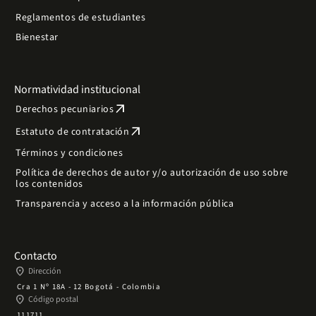
Reglamentos de estudiantes
Bienestar
Normatividad institucional
arrow_outward
Derechos pecuniarios
arrow_outward
Estatuto de contratación
Términos y condiciones
Política de derechos de autor y/o autorización de uso sobre
los contenidos
Transparencia y acceso a la información pública
Contacto
place
Dirección
Cra 1 Nº 18A - 12 Bogotá - Colombia
place
Código postal
111711