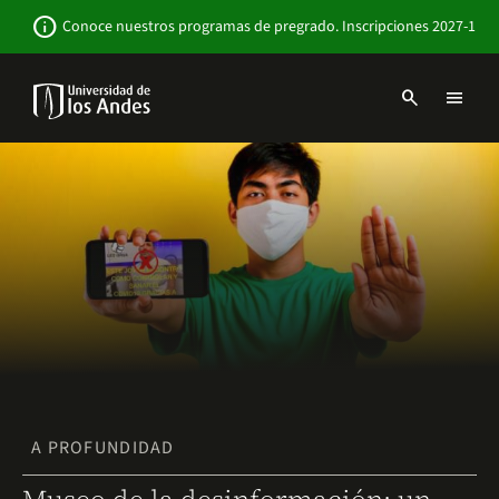
Pasar
Newsbar
info
Conoce nuestros programas de pregrado. Inscripciones 2027-1
al
contenido
principal
search
menu
Menu
links
Navbar
-
Sitio
Institucional
A PROFUNDIDAD