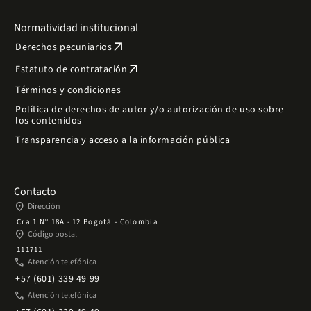
Normatividad institucional
arrow_outward
Derechos pecuniarios
arrow_outward
Estatuto de contratación
Términos y condiciones
Política de derechos de autor y/o autorización de uso sobre
los contenidos
Transparencia y acceso a la información pública
Contacto
place
Dirección
Cra 1 Nº 18A - 12 Bogotá - Colombia
place
Código postal
111711
phone
Atención telefónica
+57 (601) 339 49 99
phone
Atención telefónica