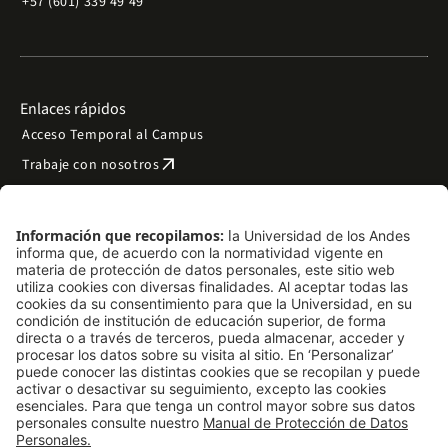
+57 (601) 339 49 49
Enlaces rápidos
Acceso Temporal al Campus
arrow_outward
Trabaje con nosotros
arrow_outward
Emergencias
Preguntas frecuentes
arrow_outward
Filantropía y donaciones
arrow_outward
Mapa del sitio
Síguenos
LinkedIn
Instagram
Facebook