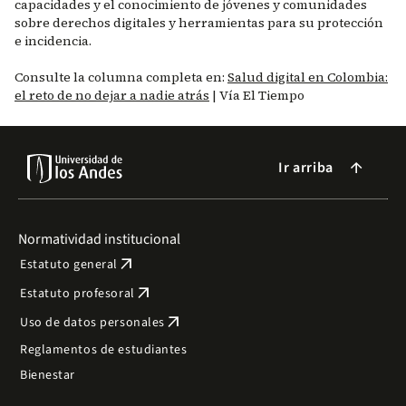
capacidades y el conocimiento de jóvenes y comunidades
sobre derechos digitales y herramientas para su protección
e incidencia.
Consulte la columna completa en:
Salud digital en Colombia:
el reto de no dejar a nadie atrás
| Vía El Tiempo
Ir arriba
arrow_forward
Normatividad institucional
arrow_outward
Estatuto general
arrow_outward
Estatuto profesoral
arrow_outward
Uso de datos personales
Reglamentos de estudiantes
Bienestar