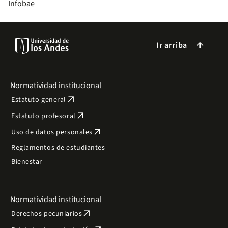
Infobae
Ir arriba
arrow_forward
Normatividad institucional
arrow_outward
Estatuto general
arrow_outward
Estatuto profesoral
arrow_outward
Uso de datos personales
Reglamentos de estudiantes
Bienestar
Normatividad institucional
arrow_outward
Derechos pecuniarios