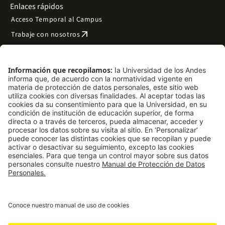
Enlaces rápidos
Acceso Temporal al Campus
arrow_outward
Trabaje con nosotros
arrow_outward
Emergencias
Preguntas frecuentes
arrow_outward
Filantropía y donaciones
arrow_outward
Mapa del sitio
Síguenos
LinkedIn
Instagram
Facebook
X
TikTok
YouTube