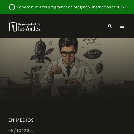
Pasar
Newsbar
info
Conoce nuestros programas de pregrado. Inscripciones 2027-1
al
contenido
principal
search
menu
Menu
links
Navbar
-
Sitio
Institucional
EN MEDIOS
09/10/2025