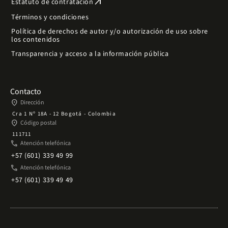
arrow_outward
Estatuto de contratación
Términos y condiciones
Política de derechos de autor y/o autorización de uso sobre
los contenidos
Transparencia y acceso a la información pública
Contacto
place
Dirección
Cra 1 Nº 18A - 12 Bogotá - Colombia
place
Código postal
111711
phone
Atención telefónica
+57 (601) 339 49 99
phone
Atención telefónica
+57 (601) 339 49 49