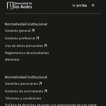
Ir arriba
arrow_forward
Normatividad institucional
arrow_outward
Estatuto general
arrow_outward
Estatuto profesoral
arrow_outward
Uso de datos personales
Reglamentos de estudiantes
Bienestar
Normatividad institucional
arrow_outward
Derechos pecuniarios
arrow_outward
Estatuto de contratación
Términos y condiciones
Política de derechos de autor y/o autorización de uso sobre