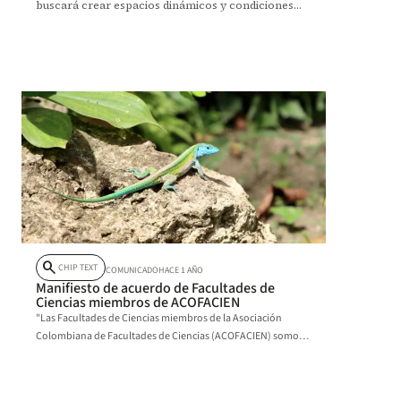
buscará crear espacios dinámicos y condiciones
idóneas para profesores y estudiantes.
search
CHIP TEXT
COMUNICADO
HACE 1 AÑO
Manifiesto de acuerdo de Facultades de
Ciencias miembros de ACOFACIEN
"Las Facultades de Ciencias miembros de la Asociación
Colombiana de Facultades de Ciencias (ACOFACIEN) somos
agentes fundamentales en la gestión integral de la
biodiversidad.