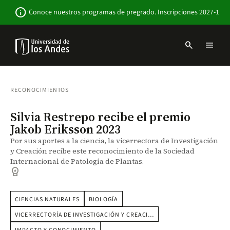
Pasar
Newsbar
info
Conoce nuestros programas de pregrado. Inscripciones 2027-1
al
contenido
principal
search
menu
Menu
links
Navbar
-
Sitio
RECONOCIMIENTOS
Institucional
Silvia Restrepo recibe el premio
Jakob Eriksson 2023
Por sus aportes a la ciencia, la vicerrectora de Investigación
y Creación recibe este reconocimiento de la Sociedad
Internacional de Patología de Plantas.
workspace_premium
CIENCIAS NATURALES
BIOLOGÍA
VICERRECTORÍA DE INVESTIGACIÓN Y CREACI…