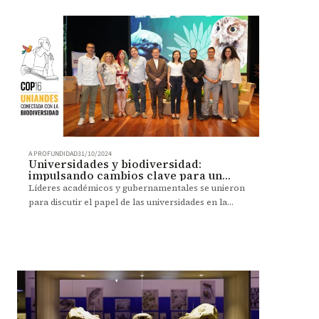
A PROFUNDIDAD
31/10/2024
Universidades y biodiversidad:
impulsando cambios clave para un
futuro sostenible
Líderes académicos y gubernamentales se unieron
para discutir el papel de las universidades en la
protección de la biodiversidad y la sostenibilidad.