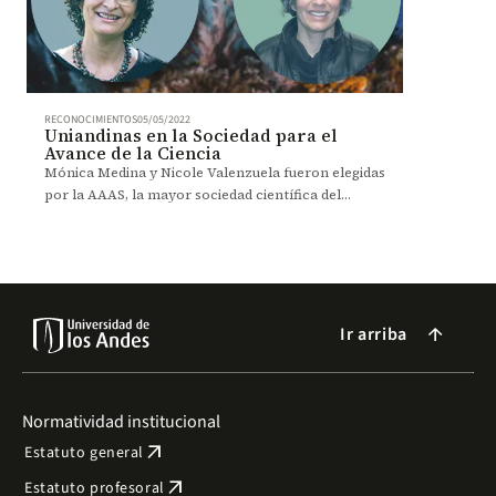
RECONOCIMIENTOS
05/05/2022
Uniandinas en la Sociedad para el
Avance de la Ciencia
Mónica Medina y Nicole Valenzuela fueron elegidas
por la AAAS, la mayor sociedad científica del
mundo, como nuevos miembros.
Ir arriba
arrow_forward
Normatividad institucional
arrow_outward
Estatuto general
arrow_outward
Estatuto profesoral