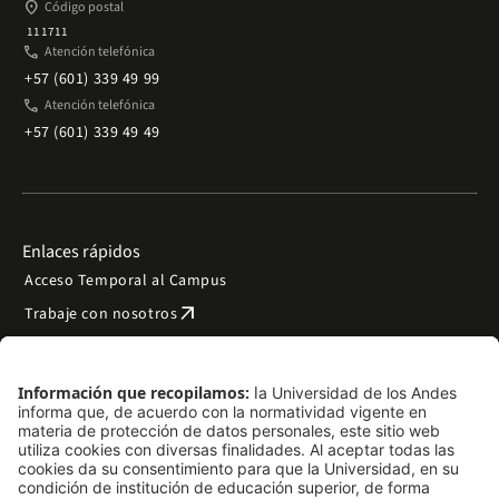
place
Código postal
111711
phone
Atención telefónica
+57 (601) 339 49 99
phone
Atención telefónica
+57 (601) 339 49 49
Enlaces rápidos
Acceso Temporal al Campus
arrow_outward
Trabaje con nosotros
arrow_outward
Emergencias
Preguntas frecuentes
arrow_outward
Filantropía y donaciones
arrow_outward
Mapa del sitio