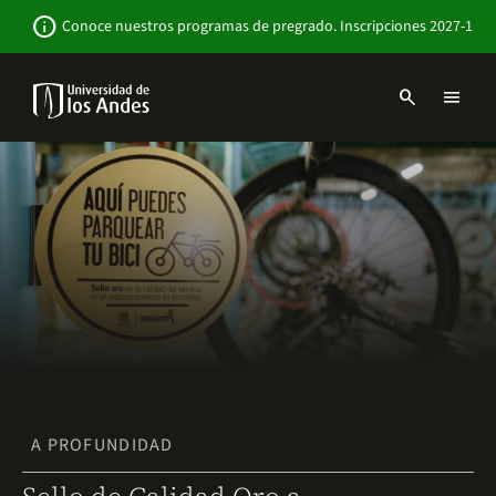
Pasar
Newsbar
info
Conoce nuestros programas de pregrado. Inscripciones 2027-1
al
contenido
principal
search
menu
Menu
links
Navbar
-
Sitio
Institucional
A PROFUNDIDAD