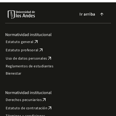
Ir arriba
arrow_forward
Normatividad institucional
arrow_outward
Estatuto general
arrow_outward
Estatuto profesoral
arrow_outward
Uso de datos personales
Reglamentos de estudiantes
Bienestar
Normatividad institucional
arrow_outward
Derechos pecuniarios
arrow_outward
Estatuto de contratación