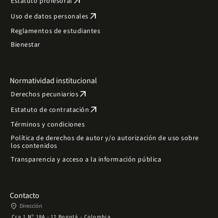
arrow_outward
Estatuto profesoral
arrow_outward
Uso de datos personales
Reglamentos de estudiantes
Bienestar
Normatividad institucional
arrow_outward
Derechos pecuniarios
arrow_outward
Estatuto de contratación
Términos y condiciones
Política de derechos de autor y/o autorización de uso sobre
los contenidos
Transparencia y acceso a la información pública
Contacto
place
Dirección
Cra 1 Nº 18A - 12 Bogotá - Colombia