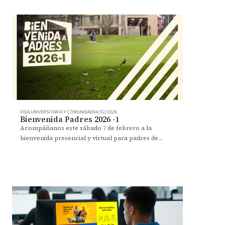
VIDA UNIVERSITARIA Y COMUNIDAD
04/02/2026
Bienvenida Padres 2026 -1
Acompáñanos este sábado 7 de febrero a la
bienvenida presencial y virtual para padres de
estudiantes de pregrado con información clave y
recorrido por el campus.