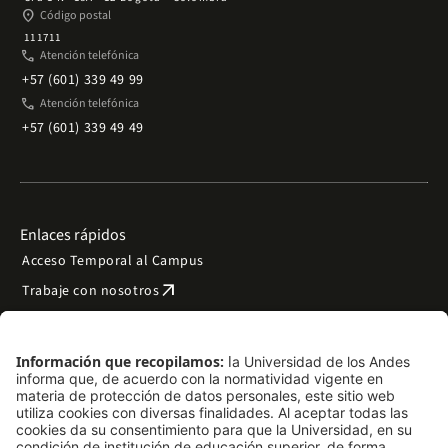
place
Código postal
111711
phone
Atención telefónica
+57 (601) 339 49 99
phone
Atención telefónica
+57 (601) 339 49 49
Enlaces rápidos
Acceso Temporal al Campus
arrow_outward
Trabaje con nosotros
arrow_outward
Emergencias
Preguntas frecuentes
arrow_outward
Filantropía y donaciones
arrow_outward
Mapa del sitio