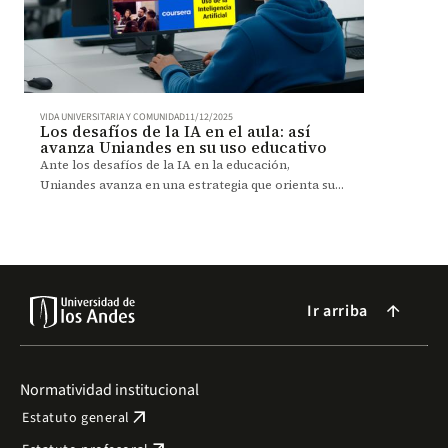
VIDA UNIVERSITARIA Y COMUNIDAD
11/12/2025
Los desafíos de la IA en el aula: así
avanza Uniandes en su uso educativo
Ante los desafíos de la IA en la educación,
Uniandes avanza en una estrategia que orienta su
uso ético y pedagógico en la experiencia
universitaria.
Ir arriba
arrow_forward
Normatividad institucional
arrow_outward
Estatuto general