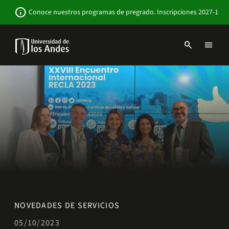
Pasar
Newsbar
info
Conoce nuestros programas de pregrado. Inscripciones 2027-1
al
contenido
principal
search
menu
Menu
links
Navbar
-
Sitio
Institucional
NOVEDADES DE SERVICIOS
05/10/2023