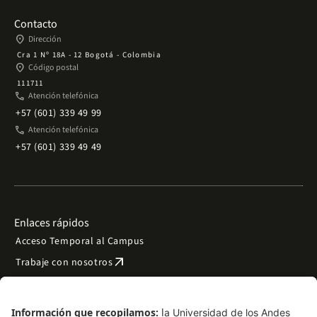
Contacto
place
Dirección
Cra 1 Nº 18A - 12 Bogotá - Colombia
place
Código postal
111711
phone
Atención telefónica
+57 (601) 339 49 99
phone
Atención telefónica
+57 (601) 339 49 49
Enlaces rápidos
Acceso Temporal al Campus
arrow_outward
Trabaje con nosotros
arrow_outward
Emergencias
Preguntas frecuentes