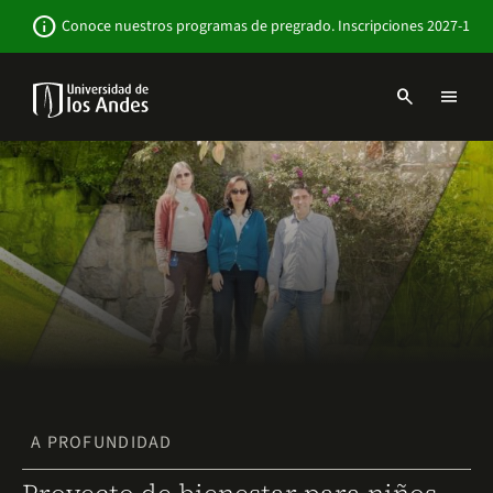
Pasar
Newsbar
info
Conoce nuestros programas de pregrado. Inscripciones 2027-1
al
contenido
principal
search
menu
Menu
links
Navbar
-
Sitio
Institucional
A PROFUNDIDAD