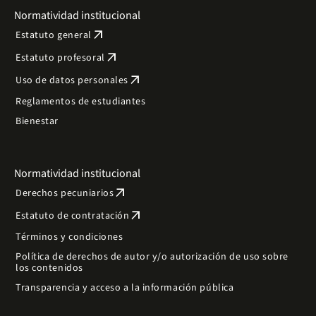
Normatividad institucional
arrow_outward
Estatuto general
arrow_outward
Estatuto profesoral
arrow_outward
Uso de datos personales
Reglamentos de estudiantes
Bienestar
Normatividad institucional
arrow_outward
Derechos pecuniarios
arrow_outward
Estatuto de contratación
Términos y condiciones
Política de derechos de autor y/o autorización de uso sobre
los contenidos
Transparencia y acceso a la información pública