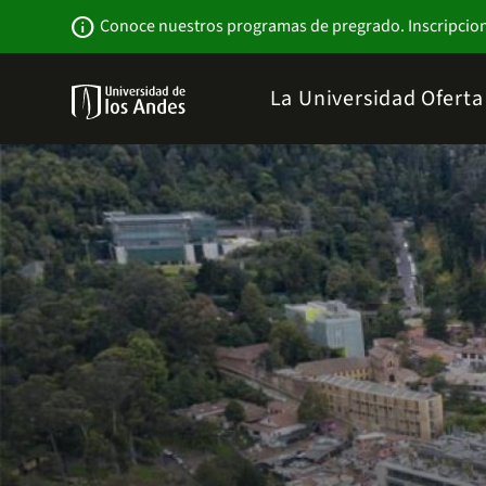
Pasar
Newsbar
info
Conoce nuestros programas de pregrado. Inscripcio
al
contenido
principal
Menu
La Universidad
Ofert
links
Navbar
-
Sitio
Institucional