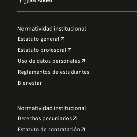
Normatividad institucional
Estatuto general
arrow_outward
Estatuto profesoral
arrow_outward
Uso de datos personales
arrow_outward
Reglamentos de estudiantes
Bienestar
Normatividad institucional
Derechos pecuniarios
arrow_outward
Estatuto de contratación
arrow_outward