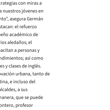
rategias con miras a
a nuestros jóvenes en
ento”, asegura Germán
stacan: el refuerzo
mpeño académico de
ios aledaños; el
acitan a personas y
ndimientos; así como
s y clases de inglés.
ovación urbana, tanto de
na, e incluso del
lcaldes, a sus
manera, que se puede
ontero, profesor