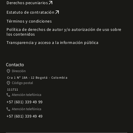
arrow_outward
Derechos pecuniarios
arrow_outward
Estatuto de contratación
Términos y condiciones
Política de derechos de autor y/o autorización de uso sobre
los contenidos
Transparencia y acceso a la información pública
Contacto
place
Dirección
Cra 1 Nº 18A - 12 Bogotá - Colombia
place
Código postal
111711
phone
Atención telefónica
+57 (601) 339 49 99
phone
Atención telefónica
+57 (601) 339 49 49