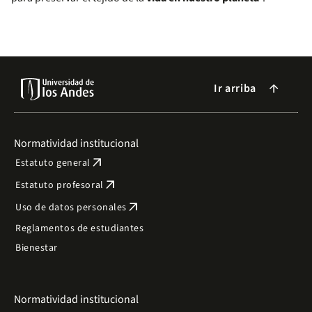
Ir arriba
arrow_forward
Normatividad institucional
arrow_outward
Estatuto general
arrow_outward
Estatuto profesoral
arrow_outward
Uso de datos personales
Reglamentos de estudiantes
Bienestar
Normatividad institucional