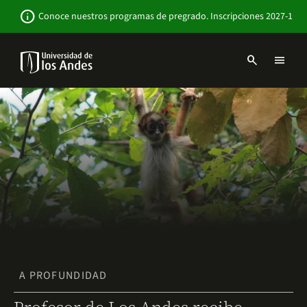
Pasar
Newsbar
info
Conoce nuestros programas de pregrado. Inscripciones 2027-1
al
contenido
principal
search
menu
Menu
links
Navbar
-
Sitio
Institucional
A PROFUNDIDAD