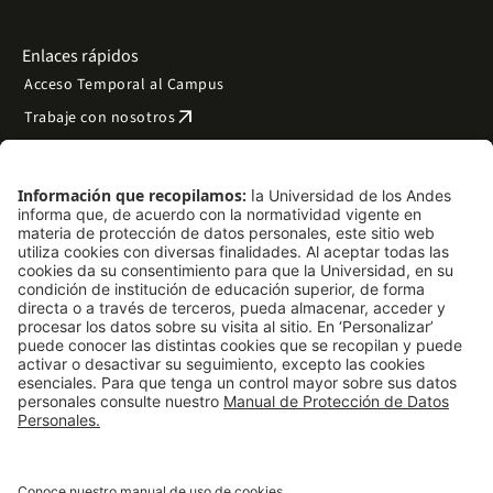
Enlaces rápidos
Acceso Temporal al Campus
arrow_outward
Trabaje con nosotros
arrow_outward
Emergencias
Preguntas frecuentes
arrow_outward
Filantropía y donaciones
arrow_outward
Mapa del sitio
Síguenos
LinkedIn
Instagram
Facebook
X
TikTok