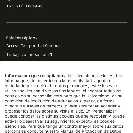
+57 (601) 339 49 49
Enlaces rápidos
Acceso Temporal al Campus
arrow_outward
Trabaje con nosotros
arrow_outward
Emergencias
Preguntas frecuentes
arrow_outward
Filantropía y donaciones
arrow_outward
Mapa del sitio
Síguenos
LinkedIn
Instagram