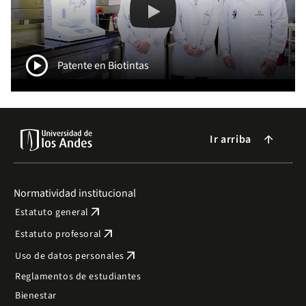
Uniandes Obtiene Pat
play_circle
Patente en Biotintas
Ir arriba
arrow_forward
Normatividad institucional
arrow_outward
Estatuto general
arrow_outward
Estatuto profesoral
arrow_outward
Uso de datos personales
Reglamentos de estudiantes
Bienestar