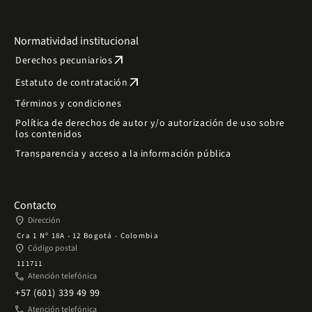
Normatividad institucional
arrow_outward
Derechos pecuniarios
arrow_outward
Estatuto de contratación
Términos y condiciones
Política de derechos de autor y/o autorización de uso sobre
los contenidos
Transparencia y acceso a la información pública
Contacto
place
Dirección
Cra 1 Nº 18A - 12 Bogotá - Colombia
place
Código postal
111711
phone
Atención telefónica
+57 (601) 339 49 99
phone
Atención telefónica