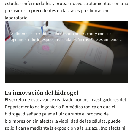
estudiar enfermedades y probar nuevos tratamientos con una
precisión sin precedentes en las fases preclínicas en
laboratorio.
"Aplicamos electricidad sobre estos constructos y con eso
logramos inducir respuestas celulares únicas. Este es un tema
que se convierte en ícono, pues no muchos grupos de
investigación en el mundo lo trabajan", explica Cruz.
La innovación del hidrogel
El secreto de este avance realizado por los investigadores del
Departamento de Ingeniería Biomédica radica en que el
hidrogel diseñado puede fluir durante el proceso de
bioimpresión sin afectar la viabilidad de las células, puede
solidificarse mediante la exposición a la luz azul (no afecta ni