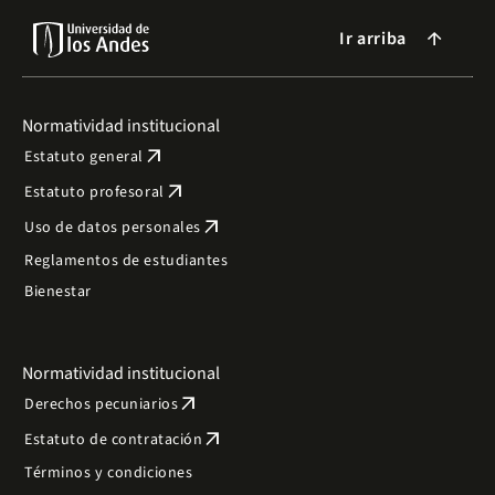
Ir arriba
arrow_forward
Normatividad institucional
arrow_outward
Estatuto general
arrow_outward
Estatuto profesoral
arrow_outward
Uso de datos personales
Reglamentos de estudiantes
Bienestar
Normatividad institucional
arrow_outward
Derechos pecuniarios
arrow_outward
Estatuto de contratación
Términos y condiciones