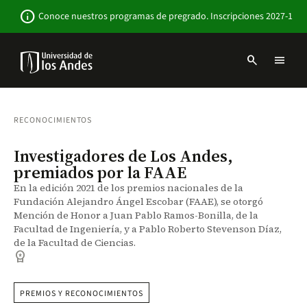
Pasar
Newsbar
info
Conoce nuestros programas de pregrado. Inscripciones 2027-1
al
contenido
principal
search
menu
Menu
links
Navbar
-
Sitio
RECONOCIMIENTOS
Institucional
Investigadores de Los Andes,
premiados por la FAAE
En la edición 2021 de los premios nacionales de la
Fundación Alejandro Ángel Escobar (FAAE), se otorgó
Mención de Honor a Juan Pablo Ramos-Bonilla, de la
Facultad de Ingeniería, y a Pablo Roberto Stevenson Díaz,
de la Facultad de Ciencias.
workspace_premium
PREMIOS Y RECONOCIMIENTOS