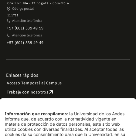
Cra 1 Nº 18A - 12 Bogotá - Colombia
place
Código postal
111711
phone
Atención telefónica
+57 (601) 339 49 99
phone
Atención telefónica
+57 (601) 339 49 49
Enlaces rápidos
Acceso Temporal al Campus
arrow_outward
Trabaje con nosotros
arrow_outward
Emergencias
Preguntas frecuentes
arrow_outward
Filantropía y donaciones
arrow_outward
Mapa del sitio