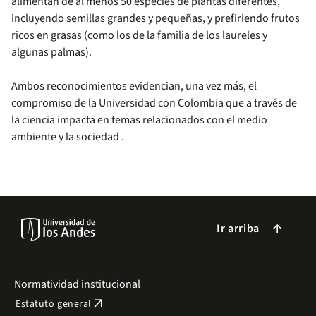
alimentan de al menos 50 especies de plantas diferentes,
incluyendo semillas grandes y pequeñas, y prefiriendo frutos
ricos en grasas (como los de la familia de los laureles y
algunas palmas).
Ambos reconocimientos evidencian, una vez más, el
compromiso de la Universidad con Colombia que a través de
la ciencia impacta en temas relacionados con el medio
ambiente y la sociedad .
Ir arriba
arrow_forward
Normatividad institucional
arrow_outward
Estatuto general