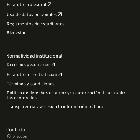
arrow_outward
Estatuto profesoral
arrow_outward
Uso de datos personales
Reglamentos de estudiantes
Bienestar
Normatividad institucional
arrow_outward
Derechos pecuniarios
arrow_outward
Estatuto de contratación
Términos y condiciones
Política de derechos de autor y/o autorización de uso sobre
los contenidos
Transparencia y acceso a la información pública
Contacto
place
Dirección