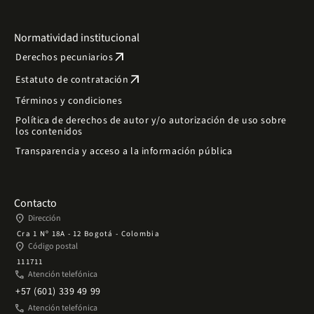
Normatividad institucional
arrow_outward
Derechos pecuniarios
arrow_outward
Estatuto de contratación
Términos y condiciones
Política de derechos de autor y/o autorización de uso sobre
los contenidos
Transparencia y acceso a la información pública
Contacto
place
Dirección
Cra 1 Nº 18A - 12 Bogotá - Colombia
place
Código postal
111711
phone
Atención telefónica
+57 (601) 339 49 99
phone
Atención telefónica