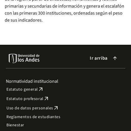
primarias y secundarias de información y genera el escalafón
con las primeras 300 instituciones, ordenadas según el peso
de sus indicadores.
Ir arriba
arrow_forward
Normatividad institucional
arrow_outward
Estatuto general
arrow_outward
Estatuto profesoral
arrow_outward
Uso de datos personales
Reglamentos de estudiantes
Bienestar