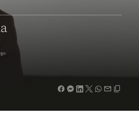
la
rgo