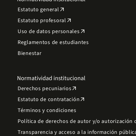
Estatuto general
arrow_outward
Estatuto profesoral
arrow_outward
Uso de datos personales
arrow_outward
Reglamentos de estudiantes
Bienestar
Normatividad institucional
Derechos pecuniarios
arrow_outward
Estatuto de contratación
arrow_outward
Términos y condiciones
Política de derechos de autor y/o autorización
Transparencia y acceso a la información públic