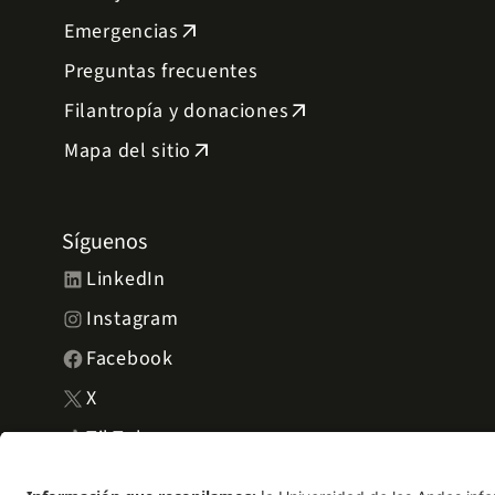
Emergencias
arrow_outward
Preguntas frecuentes
Filantropía y donaciones
arrow_outward
Mapa del sitio
arrow_outward
Síguenos
LinkedIn
Instagram
Facebook
X
TikTok
YouTube