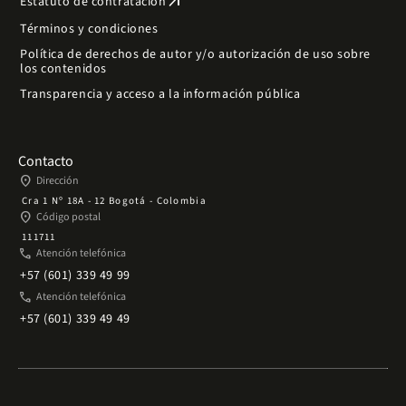
arrow_outward
Estatuto de contratación
Términos y condiciones
Política de derechos de autor y/o autorización de uso sobre
los contenidos
Transparencia y acceso a la información pública
Contacto
place
Dirección
Cra 1 Nº 18A - 12 Bogotá - Colombia
place
Código postal
111711
phone
Atención telefónica
+57 (601) 339 49 99
phone
Atención telefónica
+57 (601) 339 49 49