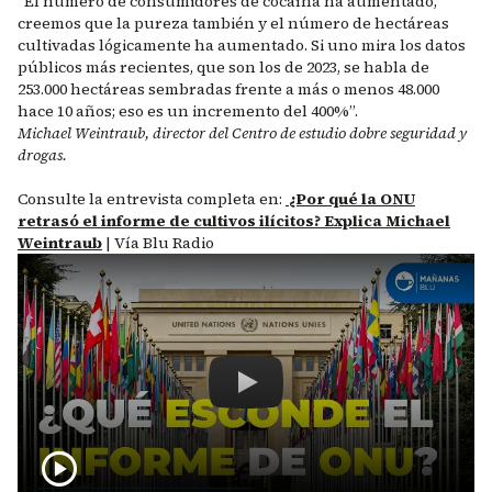
“El número de consumidores de cocaína ha aumentado,
creemos que la pureza también y el número de hectáreas
cultivadas lógicamente ha aumentado. Si uno mira los datos
públicos más recientes, que son los de 2023, se habla de
253.000 hectáreas sembradas frente a más o menos 48.000
hace 10 años; eso es un incremento del 400%”.
Michael Weintraub, director del Centro de estudio dobre seguridad y
drogas.
Consulte la entrevista completa en:
¿Por qué la ONU
retrasó el informe de cultivos ilícitos? Explica Michael
Weintraub
| Vía Blu Radio
Remote video URL
¿Por qué la ONU retrasó el informe 
play_circle