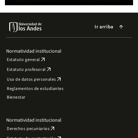
Ir arriba
arrow_forward
Normatividad institucional
arrow_outward
Estatuto general
arrow_outward
Estatuto profesoral
arrow_outward
Uso de datos personales
Reglamentos de estudiantes
Bienestar
Normatividad institucional
arrow_outward
Derechos pecuniarios