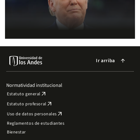
Ir arriba
arrow_forward
Normatividad institucional
arrow_outward
Estatuto general
arrow_outward
Estatuto profesoral
arrow_outward
Uso de datos personales
Reglamentos de estudiantes
Bienestar