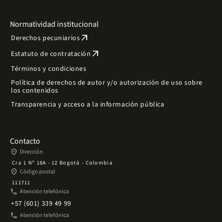
Normatividad institucional
arrow_outward
Derechos pecuniarios
arrow_outward
Estatuto de contratación
Términos y condiciones
Política de derechos de autor y/o autorización de uso sobre
los contenidos
Transparencia y acceso a la información pública
Contacto
place
Dirección
Cra 1 Nº 18A - 12 Bogotá - Colombia
place
Código postal
111711
phone
Atención telefónica
+57 (601) 339 49 99
phone
Atención telefónica