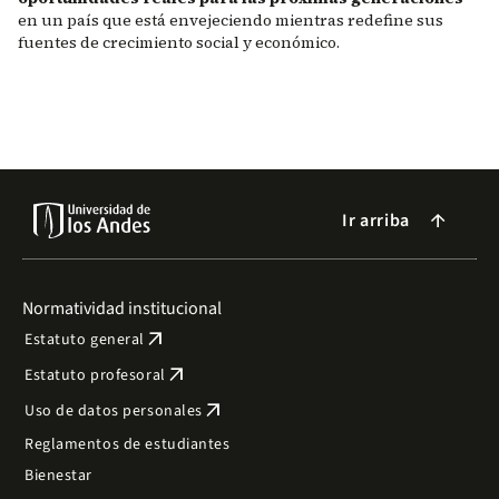
en un país que está envejeciendo mientras redefine sus
fuentes de crecimiento social y económico.
Ir arriba
arrow_forward
Normatividad institucional
arrow_outward
Estatuto general
arrow_outward
Estatuto profesoral
arrow_outward
Uso de datos personales
Reglamentos de estudiantes
Bienestar