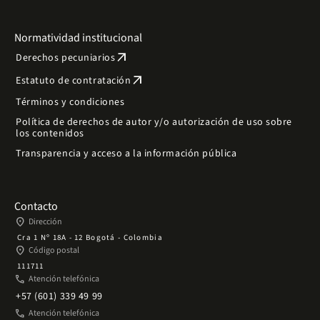
Normatividad institucional
arrow_outward
Derechos pecuniarios
arrow_outward
Estatuto de contratación
Términos y condiciones
Política de derechos de autor y/o autorización de uso sobre
los contenidos
Transparencia y acceso a la información pública
Contacto
place
Dirección
Cra 1 Nº 18A - 12 Bogotá - Colombia
place
Código postal
111711
phone
Atención telefónica
+57 (601) 339 49 99
phone
Atención telefónica