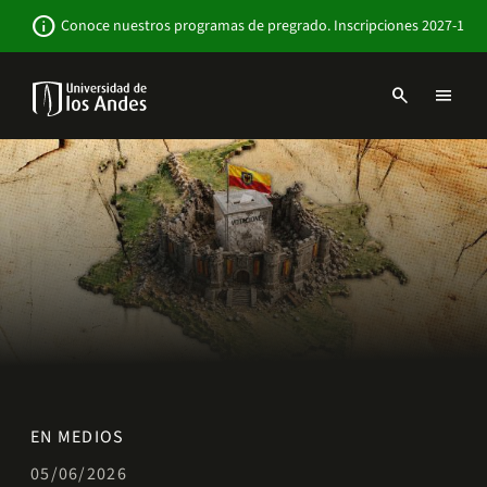
Pasar
Newsbar
info
Conoce nuestros programas de pregrado. Inscripciones 2027-1
al
contenido
principal
search
menu
Menu
links
Navbar
-
Sitio
Institucional
EN MEDIOS
05/06/2026