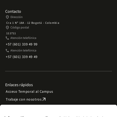
Contacto
place
Dirección
Cra 1 Nº 18A - 12 Bogotá - Colombia
place
Código postal
111711
phone
Atención telefónica
+57 (601) 339 49 99
phone
Atención telefónica
+57 (601) 339 49 49
Enlaces rápidos
Acceso Temporal al Campus
arrow_outward
Trabaje con nosotros
arrow_outward
Emergencias
Preguntas frecuentes