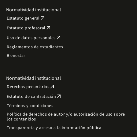
Normatividad institucional
arrow_outward
Estatuto general
arrow_outward
Estatuto profesoral
arrow_outward
Uso de datos personales
Reglamentos de estudiantes
Bienestar
Normatividad institucional
arrow_outward
Derechos pecuniarios
arrow_outward
Estatuto de contratación
Términos y condiciones
Política de derechos de autor y/o autorización de uso sobre
los contenidos
Transparencia y acceso a la información pública