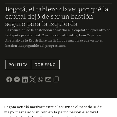
Bogotá, el tablero clave: por qué la
capital dejó de ser un bastión
seguro para la izquierda
La reducción de la abstención convirtió a la capital en epicentro de
la disputa presidencial. Con una ciudad dividida, Iván Cepeda y
Abelardo de la Espriella se medirán por una plaza que ya no es
bastión inexpugnable del progresismo.
POLÍTICA
GOBIERNO
Bogota acudió masivamente a las urnas el pasado 31 de
mayo, marcando un hito en la participación electoral