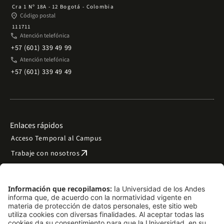
Cra 1 Nº 18A - 12 Bogotá - Colombia
place
Código postal
111711
phone
Atención telefónica
+57 (601) 339 49 99
phone
Atención telefónica
+57 (601) 339 49 49
Enlaces rápidos
Acceso Temporal al Campus
arrow_outward
Trabaje con nosotros
arrow_outward
Emergencias
Preguntas frecuentes
arrow_outward
Filantropía y donaciones
arrow_outward
Mapa del sitio