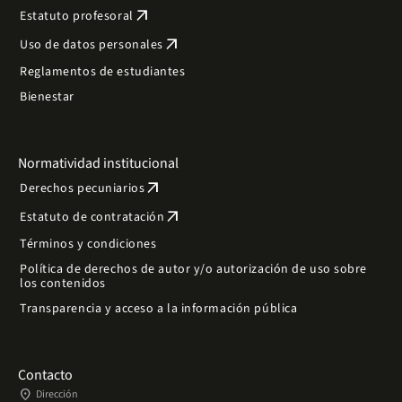
arrow_outward
Estatuto profesoral
arrow_outward
Uso de datos personales
Reglamentos de estudiantes
Bienestar
Normatividad institucional
arrow_outward
Derechos pecuniarios
arrow_outward
Estatuto de contratación
Términos y condiciones
Política de derechos de autor y/o autorización de uso sobre
los contenidos
Transparencia y acceso a la información pública
Contacto
place
Dirección