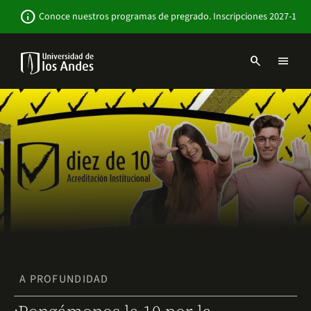
Pasar
Newsbar
info
Conoce nuestros programas de pregrado. Inscripciones 2027-1
al
contenido
principal
search
menu
Menu
links
Navbar
-
Sitio
Institucional
A PROFUNDIDAD