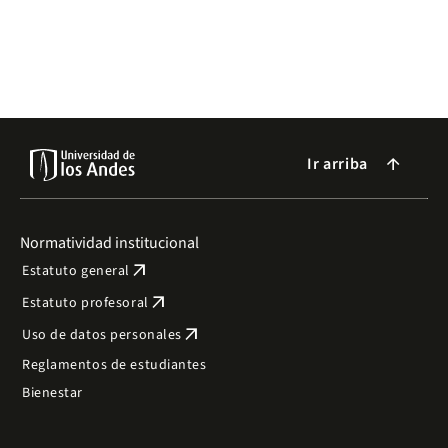
Ir arriba
arrow_forward
Normatividad institucional
arrow_outward
Estatuto general
arrow_outward
Estatuto profesoral
arrow_outward
Uso de datos personales
Reglamentos de estudiantes
Bienestar