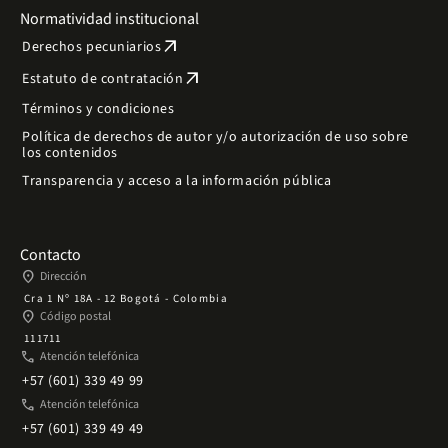
Normatividad institucional
arrow_outward
Derechos pecuniarios
arrow_outward
Estatuto de contratación
Términos y condiciones
Política de derechos de autor y/o autorización de uso sobre
los contenidos
Transparencia y acceso a la información pública
Contacto
place
Dirección
Cra 1 Nº 18A - 12 Bogotá - Colombia
place
Código postal
111711
phone
Atención telefónica
+57 (601) 339 49 99
phone
Atención telefónica
+57 (601) 339 49 49