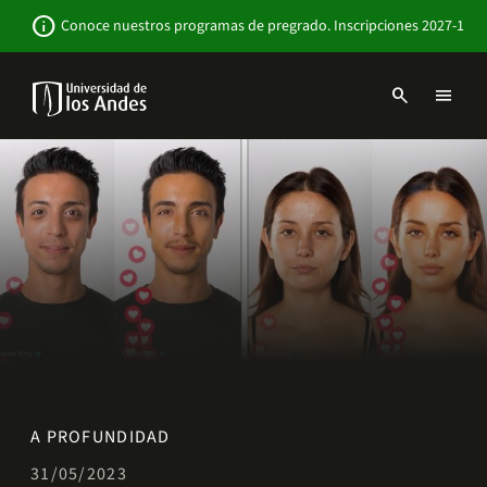
Pasar
Newsbar
info
Conoce nuestros programas de pregrado. Inscripciones 2027-1
al
contenido
principal
search
menu
Menu
links
Navbar
-
Sitio
Institucional
A PROFUNDIDAD
31/05/2023