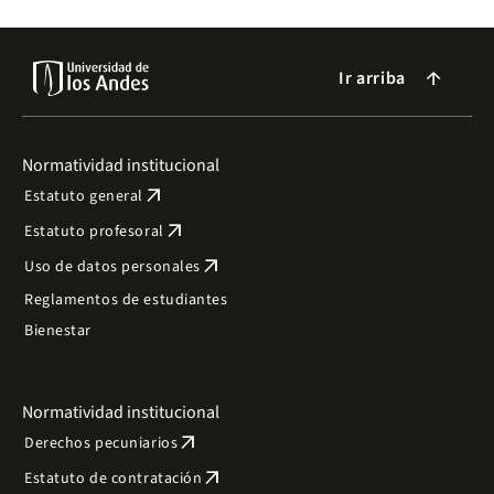
Uniandes.
Ir arriba
arrow_forward
Normatividad institucional
arrow_outward
Estatuto general
arrow_outward
Estatuto profesoral
arrow_outward
Uso de datos personales
Reglamentos de estudiantes
Bienestar
Normatividad institucional
arrow_outward
Derechos pecuniarios
arrow_outward
Estatuto de contratación