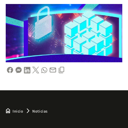
home
arrow_forward_ios
Inicio
Noticias