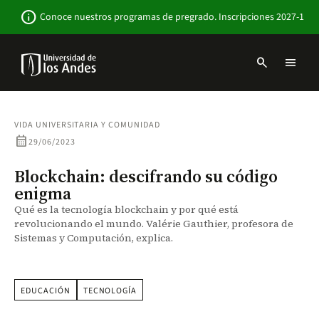
Pasar
Newsbar
info
Conoce nuestros programas de pregrado. Inscripciones 2027-1
al
contenido
principal
search
menu
Menu
links
Navbar
-
Sitio
VIDA UNIVERSITARIA Y COMUNIDAD
Institucional
calendar_month
29/06/2023
Blockchain: descifrando su código
enigma
Qué es la tecnología blockchain y por qué está
revolucionando el mundo. Valérie Gauthier, profesora de
Sistemas y Computación, explica.
EDUCACIÓN
TECNOLOGÍA