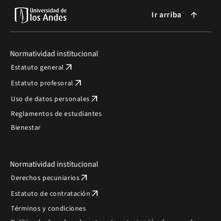
Ir arriba
arrow_forward
Normatividad institucional
arrow_outward
Estatuto general
arrow_outward
Estatuto profesoral
arrow_outward
Uso de datos personales
Reglamentos de estudiantes
Bienestar
Normatividad institucional
arrow_outward
Derechos pecuniarios
arrow_outward
Estatuto de contratación
Términos y condiciones