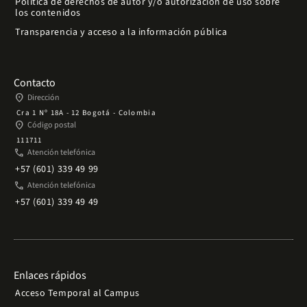
Política de derechos de autor y/o autorización de uso sobre
los contenidos
Transparencia y acceso a la información pública
Contacto
place
Dirección
Cra 1 Nº 18A - 12 Bogotá - Colombia
place
Código postal
111711
phone
Atención telefónica
+57 (601) 339 49 99
phone
Atención telefónica
+57 (601) 339 49 49
Enlaces rápidos
Acceso Temporal al Campus