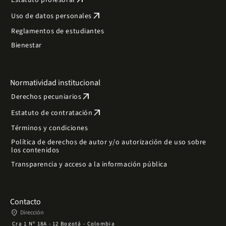
arrow_outward
Estatuto profesoral
arrow_outward
Uso de datos personales
Reglamentos de estudiantes
Bienestar
Normatividad institucional
arrow_outward
Derechos pecuniarios
arrow_outward
Estatuto de contratación
Términos y condiciones
Política de derechos de autor y/o autorización de uso sobre
los contenidos
Transparencia y acceso a la información pública
Contacto
place
Dirección
Cra 1 Nº 18A - 12 Bogotá - Colombia