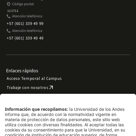
place
Código postal
111711
phone
Atención telefónica
+57 (601) 339 49 99
phone
Atención telefónica
+57 (601) 339 49 49
Enlaces rápidos
Acceso Temporal al Campus
arrow_outward
Trabaje con nosotros
arrow_outward
Emergencias
Preguntas frecuentes
arrow_outward
Filantropía y donaciones
arrow_outward
Mapa del sitio