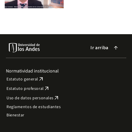
Ir arriba
arrow_forward
Normatividad institucional
arrow_outward
Estatuto general
arrow_outward
Estatuto profesoral
arrow_outward
Uso de datos personales
Reglamentos de estudiantes
Bienestar