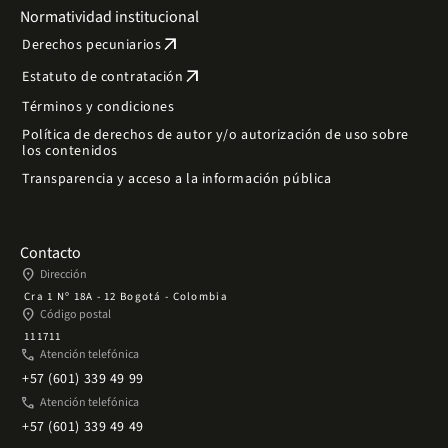
Normatividad institucional
arrow_outward
Derechos pecuniarios
arrow_outward
Estatuto de contratación
Términos y condiciones
Política de derechos de autor y/o autorización de uso sobre
los contenidos
Transparencia y acceso a la información pública
Contacto
place
Dirección
Cra 1 Nº 18A - 12 Bogotá - Colombia
place
Código postal
111711
phone
Atención telefónica
+57 (601) 339 49 99
phone
Atención telefónica
+57 (601) 339 49 49