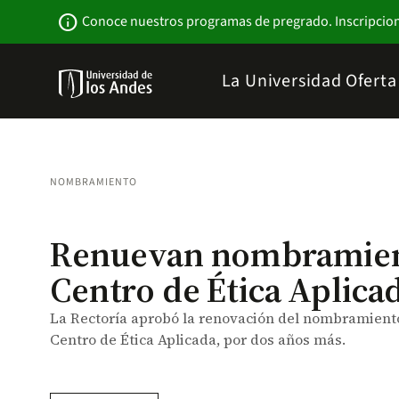
Pasar
Newsbar
info
Conoce nuestros programas de pregrado. Inscripcio
al
contenido
principal
Menu
La Universidad
Ofert
links
Navbar
-
Sitio
Institucional
NOMBRAMIENTO
Renuevan nombramient
Centro de Ética Aplica
La Rectoría aprobó la renovación del nombramient
Centro de Ética Aplicada, por dos años más.