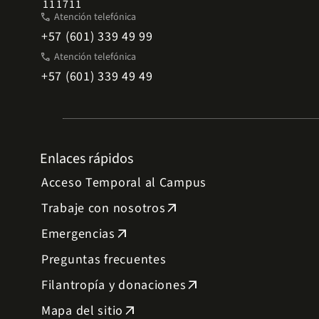
111711
phone
Atención telefónica
+57 (601) 339 49 99
phone
Atención telefónica
+57 (601) 339 49 49
Enlaces rápidos
Acceso Temporal al Campus
Trabaje con nosotros
arrow_outward
Emergencias
arrow_outward
Preguntas frecuentes
Filantropía y donaciones
arrow_outward
Mapa del sitio
arrow_outward