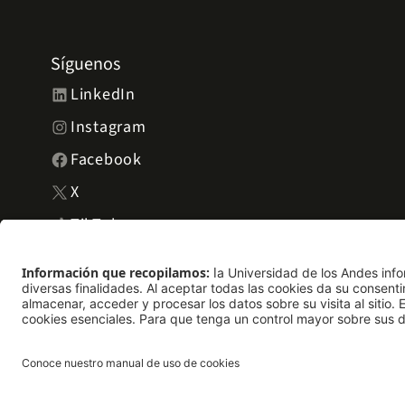
Síguenos
LinkedIn
Instagram
Facebook
X
TikTok
YouTube
Universidad de los Andes | Vigilada Mineducación. Reconocimie
del 30 de mayo de 1964. Reconocimiento personería jurídica: Re
MinJusticia.