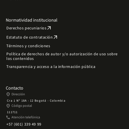
Normatividad institucional
arrow_outward
Derechos pecuniarios
arrow_outward
Estatuto de contratación
Términos y condiciones
Política de derechos de autor y/o autorización de uso sobre
los contenidos
Transparencia y acceso a la información pública
Contacto
place
Dirección
Cra 1 Nº 18A - 12 Bogotá - Colombia
place
Código postal
111711
phone
Atención telefónica
+57 (601) 339 49 99