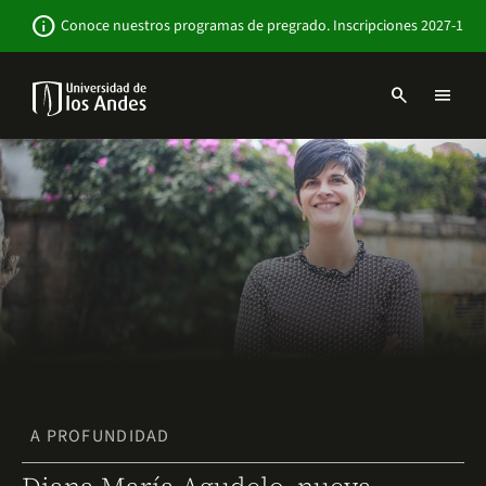
Pasar
Newsbar
info
Conoce nuestros programas de pregrado. Inscripciones 2027-1
al
contenido
principal
search
menu
Menu
links
Navbar
-
Sitio
Institucional
A PROFUNDIDAD