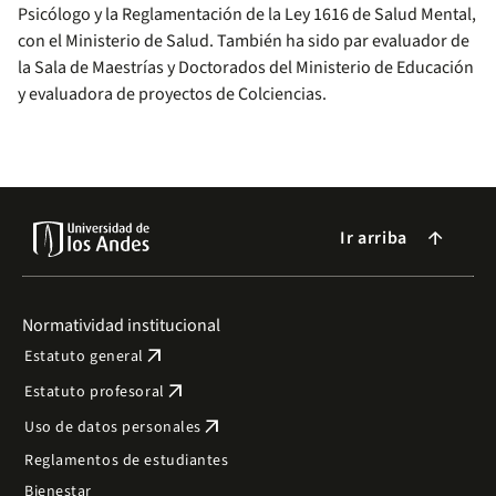
Psicólogo y la Reglamentación de la Ley 1616 de Salud Mental,
con el Ministerio de Salud. También ha sido par evaluador de
la Sala de Maestrías y Doctorados del Ministerio de Educación
y evaluadora de proyectos de Colciencias.
Ir arriba
arrow_forward
Normatividad institucional
arrow_outward
Estatuto general
arrow_outward
Estatuto profesoral
arrow_outward
Uso de datos personales
Reglamentos de estudiantes
Bienestar