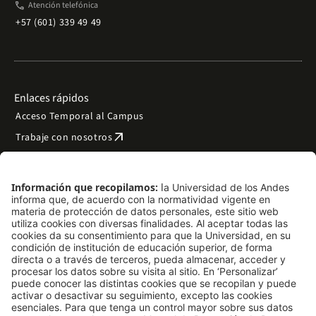
phone
Atención telefónica
+57 (601) 339 49 49
Enlaces rápidos
Acceso Temporal al Campus
arrow_outward
Trabaje con nosotros
arrow_outward
Emergencias
Preguntas frecuentes
arrow_outward
Filantropía y donaciones
arrow_outward
Mapa del sitio
Síguenos
LinkedIn