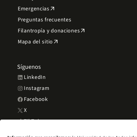
Emergencias
arrow_outward
Preguntas frecuentes
Filantropía y donaciones
arrow_outward
Mapa del sitio
arrow_outward
Síguenos
LinkedIn
Instagram
Facebook
X
TikTok
YouTube