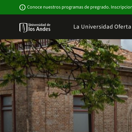
Pasar
Newsbar
info
Conoce nuestros programas de pregrado. Inscripcio
al
contenido
principal
Menu
La Universidad
Ofert
links
Navbar
-
Sitio
Institucional