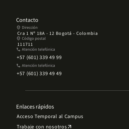
Contacto
place
Dirección
Cra 1 Nº 18A - 12 Bogotá - Colombia
place
Código postal
111711
phone
Atención telefónica
+57 (601) 339 49 99
phone
Atención telefónica
+57 (601) 339 49 49
Enlaces rápidos
Acceso Temporal al Campus
Trabaje con nosotros
arrow_outward